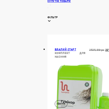
СУПУТНІ ТОВАРИ
ФІЛЬТР
ВДАЛИЙ СТАРТ
Ор
2525,00
Грн
22
КОМПЛЕКТ ДЛЯ
Ці
НАСІННЯ
25
10л+1л