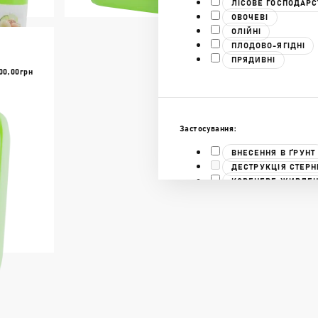
ЛІСОВЕ ГОСПОДАРС
ОВОЧЕВІ
В КОШИК
ОЛІЙНІ
ІШЕ
ДОКЛАДНІШЕ
ПЛОДОВО-ЯГІДНІ
ПРЯДИВНІ
00,00
Грн
Застосування:
ВНЕСЕННЯ В ҐРУНТ
ДЕСТРУКЦІЯ СТЕРН
КОРЕНЕВЕ ЖИВЛЕ
ЛИСТКОВЕ ЖИВЛЕ
ОБРОБКА НАСІННЯ
ПІДГОТОВКА РОЗСА
ІШЕ
Препаративна форма:
ГРАНУЛЬОВАНІ ДО