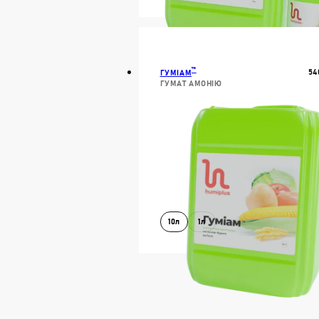
В КОШИК
ДОКЛАДН
™
54
ГУМІАМ
ГУМАТ АМОНІЮ
10л
1л
В КОШИК
ДОКЛАДН