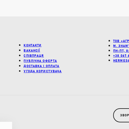
ПАСТОПОДІБНІ ДОБ
РІДКІ ДОБРИВА
СУСПЕНДОВАНІ ДО
ТАБЛЕТОВАНІ ДОБР
ТОВ «АГ
КОНТАКТИ
М. ЗНАМ
ВАКАНСІЇ
Властвості:
ПН-ПТ, 8
СПІВПРАЦЯ
+38 067 
АКТИВАТОРИ ҐРУНТ
HERMES
ПУБЛІЧНА ОФЕРТА
ДОСТАВКА І ОПЛАТА
АНТИСТРЕСАНТИ
УГОДА КОРИСТУВАЧА
БІОДОБРИВА
МІКРОДОБРИВА
СТИМУЛЯТОРИ РОС
Пошук:
ЗВОР