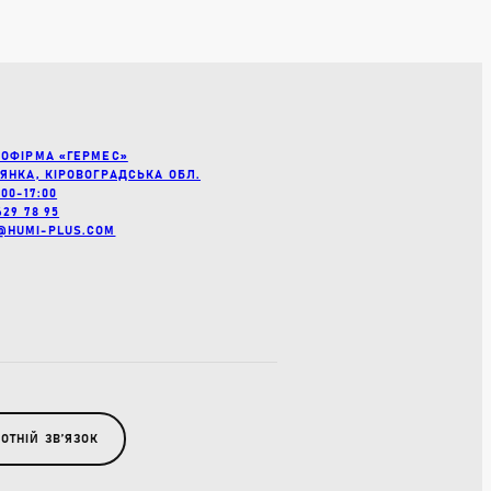
РИВА
БРИВА
ИВА
РОФІРМА «ГЕРМЕС»
’ЯНКА, КІРОВОГРАДСЬКА ОБЛ.
:00-17:00
629 78 95
ОВОЇ МІКРОФЛОРИ
@HUMI-PLUS.COM
ТУ
ОТНІЙ ЗВʼЯЗОК