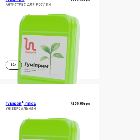
АНТИСТРЕС ДЛЯ РОСЛИН
РИВА
БРИВА
ИВА
10л
ОВОЇ МІКРОФЛОРИ
В КОШИК
ДОКЛАДНІШЕ
ТУ
®
4200,00
Грн
ГУМІСОЛ
-ПЛЮС
УНІВЕРСАЛЬНИЙ