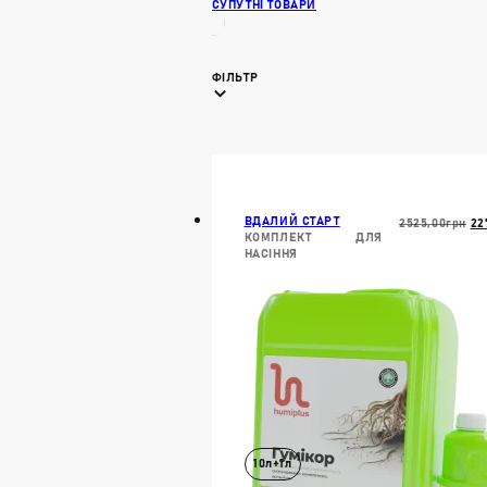
СУПУТНІ ТОВАРИ
ФІЛЬТР
ВДАЛИЙ СТАРТ
Ор
2525,00
Грн
22
КОМПЛЕКТ ДЛЯ
Ці
НАСІННЯ
25
10л+1л