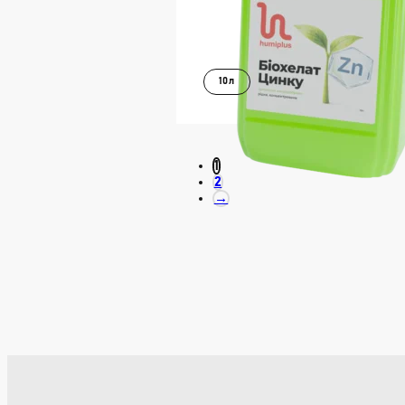
10л
В КОШИК
ДОКЛАДН
1
2
→