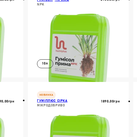
NPK
ПАСТОПОДІБНІ ДОБ
РІДКІ ДОБРИВА
СУСПЕНДОВАНІ ДО
ТАБЛЕТОВАНІ ДОБР
Властвості:
10л
АКТИВАТОРИ ҐРУНТ
АНТИСТРЕСАНТИ
БІОДОБРИВА
В КОШИК
МІКРОДОБРИВА
ІШЕ
ДОКЛАДНІШЕ
СТИМУЛЯТОРИ РОС
НОВИНКА
ГУМІПЛЮС СІРКА
90,00
Грн
1890,00
Грн
МІКРОДОБРИВО
Пошук: