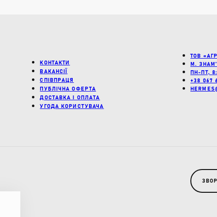
Пошук:
ТОВ «АГ
КОНТАКТИ
М. ЗНАМ
ВАКАНСІЇ
ПН-ПТ, 8
СПІВПРАЦЯ
+38 067 
HERMES
ПУБЛІЧНА ОФЕРТА
ДОСТАВКА І ОПЛАТА
УГОДА КОРИСТУВАЧА
ЗВОР