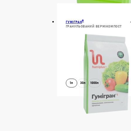
В КОШИК
ДОКЛАДН
®
ГУМІГРАН
ГРАНУЛЬОВАНИЙ ВЕРМІКОМПОСТ
1л
30л
1000л
В КОШИК
ДОКЛАДН