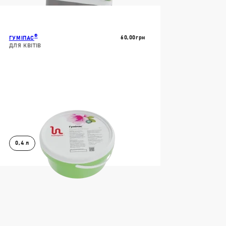
В КОШИК
ДОКЛАДНІШЕ
®
60,00
Грн
ГУМІПАС
БРИВА
ДЛЯ КВІТІВ
РИВА
БРИВА
ИВА
0,4 л
ОВОЇ МІКРОФЛОРИ
В КОШИК
ДОКЛАДНІШЕ
ТУ