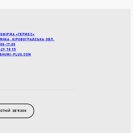
РОФІРМА «ГЕРМЕС»
’ЯНКА, КІРОВОГРАДСЬКА ОБЛ.
:00-17:00
629 78 95
@HUMI-PLUS.COM
ОТНІЙ ЗВʼЯЗОК