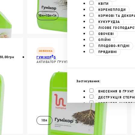
КВІТИ
КОРЕНЕПЛОДИ
10л+10л+1л
КОРМОВІ ТА ДЕКОР
КУКУРУДЗА
ЛІСОВЕ ГОСПОДАРС
ОВОЧЕВІ
В КОШИК
ОЛІЙНІ
ІШЕ
ДОКЛАДНІШЕ
ПЛОДОВО-ЯГІДНІ
НОВИНКА
ПРЯДИВНІ
®
50,00
Грн
940,00
Грн
ГУМІКОР
S
АКТИВАТОР ҐРУНТУ
Застосування:
ВНЕСЕННЯ В ҐРУНТ
ДЕСТРУКЦІЯ СТЕРН
КОРЕНЕВЕ ЖИВЛЕ
ЛИСТКОВЕ ЖИВЛЕ
ОБРОБКА НАСІННЯ
10л
ПІДГОТОВКА РОЗСА