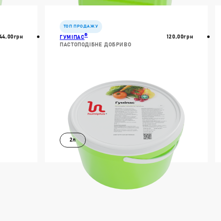
В КОШИК
ІШЕ
ДОКЛАДНІШЕ
Препаративна форма:
ТОП ПРОДАЖУ
®
44,00
Грн
120,00
Грн
ГУМІПАС
ГРАНУЛЬОВАНІ ДО
ПАСТОПОДІБНЕ ДОБРИВО
ПАСТОПОДІБНІ ДОБ
РІДКІ ДОБРИВА
СУСПЕНДОВАНІ ДО
ТАБЛЕТОВАНІ ДОБР
Властвості:
2л
АКТИВАТОРИ ҐРУНТ
АНТИСТРЕСАНТИ
БІОДОБРИВА
В КОШИК
ІШЕ
ДОКЛАДНІШЕ
МІКРОДОБРИВА
СТИМУЛЯТОРИ РОС