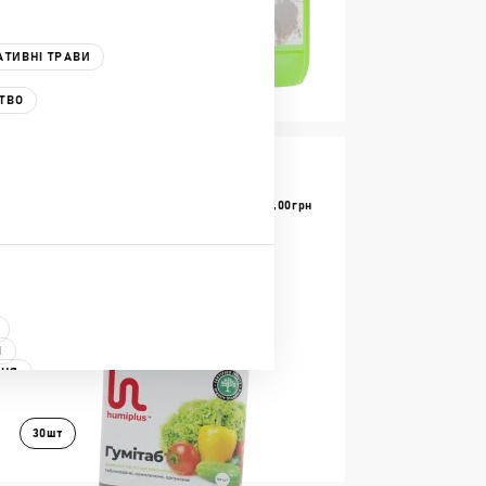
АТИВНІ ТРАВИ
10л+10л+1л
ТВО
В КОШИК
ДОКЛАДНІШЕ
®
140,00
Грн
ГУМІТАБ
ТАБЛЕТКИ ДЛЯ РОЗСАДИ
І
ННЯ
ННЯ
30шт
ДИ