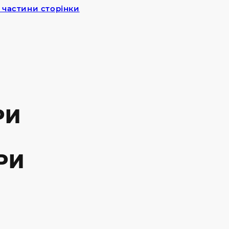
 частини сторінки
РИ
РИ