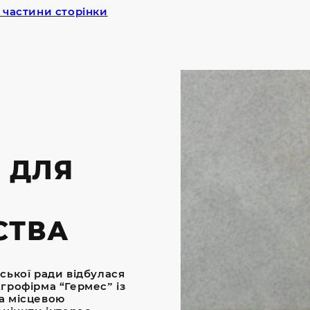
 частини сторінки
 ДЛЯ
СТВА
ської ради відбулася
Агрофірма “Гермес” із
а місцевою