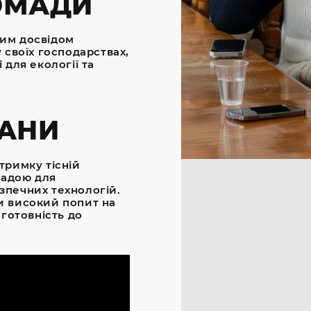
ОМАДИ
им досвідом
 своїх господарствах,
 для екології та
ЛАНИ
тримку тісній
мадою для
зпечних технологій.
и високий попит на
 готовність до