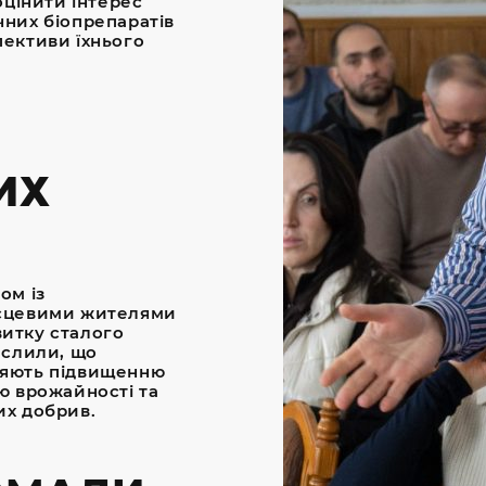
оцінити інтерес
чних біопрепаратів
пективи їхнього
ИХ
ом із
ісцевими жителями
итку сталого
еслили, що
ияють підвищенню
ю врожайності та
их добрив.