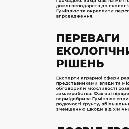
громадою. Захід мав на меті 
домогосподарств до екологі
Гуміплюс та окреслити перс
впровадження.
ПЕРЕВАГИ
ЕКОЛОГІЧН
РІШЕНЬ
Експерти аграрної сфери раз
представниками влади та м
обговорили можливості розв
землеробства. Фахівці підкр
вермідобрива Гуміплюс спр
родючості ґрунту, збільшенн
зменшенню шкоди від хімічн