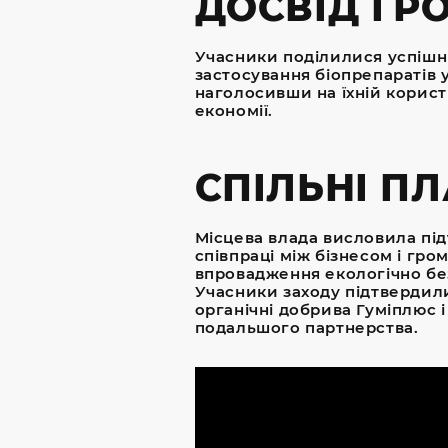
ДОСВІД ГР
Учасники поділилися успішн
застосування біопрепаратів у
наголосивши на їхній користі
економії.
СПІЛЬНІ П
Місцева влада висловила під
співпраці між бізнесом і гро
впровадження екологічно бе
Учасники заходу підтвердил
органічні добрива Гуміплюс і
подальшого партнерства.