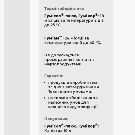
Термін зберігання
:
®
®
Гумісол
-плюс, Гумікор
: 18
місяців за температури від 3
до 25 °C.
™
Гуміам
: 24 місяці за
температури від 0 до 40 °C.
Не допускається
промерзання і контакт з
нафтопродуктами
Гарантія
:
продукція виробляється
згідно з затвердженими
Технічними умовами;
на термін зберігання за
належних умов для
кожного виду продукції.
Пакування:
®
®
Гумісол
-плюс, Гумікор
:
Каністра 10 л