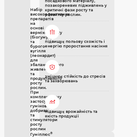
посадкового матеріалу,
позакореневих підживлень у
Набір
критичні фази росту та
високоефективних
розвитку рослин.
препаратів
на
основі
вермікомпосту
(біогумус)
підвищує польову схожість і
та
енергію проростання насіння
бурого
вугілля
(леонардит)
для
збалансованого
живлення
та
зміцнює стійкість до стресів
продуктивного
та захворювань
росту
рослин.
При
комплексному
застосуванні
гумінові
добрива
підвищує врожайність та
та
якість продукції
стимулятори
росту
рослин
®
Гуміплюс