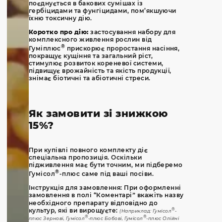
поєднується в бакових сумішах із
гербіцидами та фунгіцидами, пом’якшуючи
їхню токсичну дію.
Коротко про дію:
застосування набору для
комплексного живлення рослин від
®
Гуміплюс
прискорює проростання насіння,
покращує кущіння та загальний ріст,
стимулює розвиток кореневої системи,
підвищує врожайність та якість продукції,
знімає біотичні та абіотичні стреси.
Як замовити зі знижкою
15%?
При купівлі повного комплекту діє
спеціальна пропозиція. Оскільки
підживлення має бути точним, ми підберемо
®
Гумісол
-плюс саме під ваші посіви.
Інструкція для замовлення: При оформленні
замовлення в полі “Коментарі” вкажіть назву
необхідного препарату відповідно до
культур, які ви вирощуєте:
®
(Наприклад: Гумісол
-
®
®
плюс Зернові, Гумісол
-плюс Бобові, Гумісол
-плюс Олійні