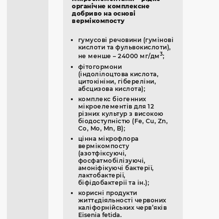
органічне комплексне
добриво на основі
вермікомпосту
гумусові речовини (гумінові
кислоти та фульвокислоти),
3
не менше – 24000 мг/дм
;
фітогормони
(індолілоцтова кислота,
цитокініни, гібереліни,
абсцизова кислота);
комплекс біогенних
мікроелементів для 12
різних культур з високою
біодоступністю (Fe, Cu, Zn,
Co, Mo, Mn, B);
цінна мікрофлора
вермікомпосту
(азотфіксуючі,
фосфатмобілізуючі,
амоніфікуючі бактерії,
лактобактерії,
біфідобактерії та ін.);
корисні продукти
життєдіяльності червоних
каліфорнійських черв’яків
Eisenia fetida.