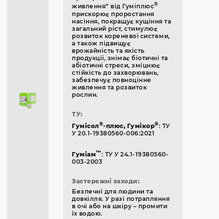
®
живлення” від Гуміплюс
прискорює проростання
насіння, покращує кущіння та
загальний ріст, стимулює
розвиток кореневої системи,
а також підвищує
врожайність та якість
продукції, знімає біотичні та
абіотичні стреси, зміцнює
стійкість до захворювань,
забезпечує повноцінне
живлення та розвиток
рослин.
ТУ:
®
®
Гумісол
-плюс, Гумікор
: ТУ
У 20.1-19380560-006:2021
™
Гуміам
: ТУ У 24.1-19380560-
003-2003
Застережні заходи:
Безпечні для людини та
довкілля. У разі потрапляння
в очі або на шкіру – промити
їх водою.