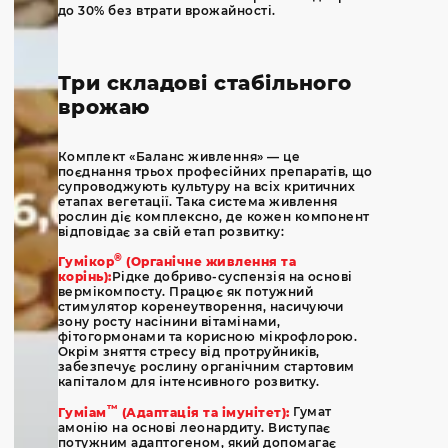
до 30% без втрати врожайності.
Три складові стабільного
врожаю
Комплект «Баланс живлення» — це
поєднання трьох професійних препаратів, що
супроводжують культуру на всіх критичних
етапах вегетації. Така система живлення
рослин діє комплексно, де кожен компонент
відповідає за свій етап розвитку:
®
Гумікор
(Органічне живлення та
корінь):
Рідке добриво-суспензія на основі
вермікомпосту. Працює як потужний
стимулятор коренеутворення, насичуючи
зону росту насінини вітамінами,
фітогормонами та корисною мікрофлорою.
Окрім зняття стресу від протруйників,
забезпечує рослину органічним стартовим
капіталом для інтенсивного розвитку.
™
Гуміам
(Адаптація та імунітет):
Гумат
амонію на основі леонардиту. Виступає
потужним адаптогеном, який допомагає