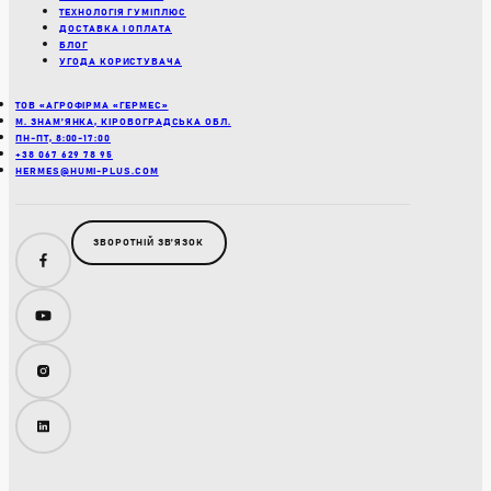
ТЕХНОЛОГІЯ ГУМІПЛЮС
ДОСТАВКА І ОПЛАТА
БЛОГ
УГОДА КОРИСТУВАЧА
ТОВ «АГРОФІРМА «ГЕРМЕС»
М. ЗНАМ’ЯНКА, КІРОВОГРАДСЬКА ОБЛ.
ПН-ПТ, 8:00-17:00
+38 067 629 78 95
HERMES@HUMI-PLUS.COM
ЗВОРОТНІЙ ЗВʼЯЗОК
Facebook
YouTube
Instagram
LinkedIn