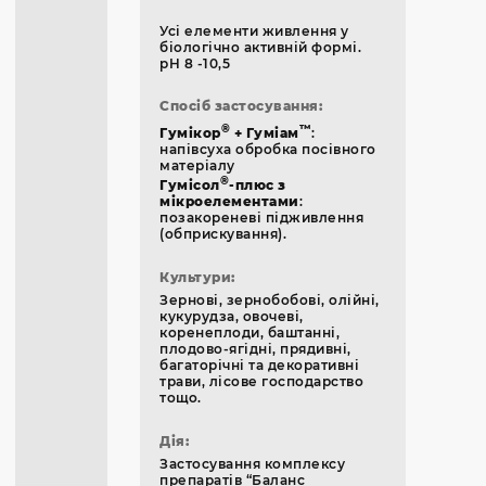
Усі елементи живлення у
біологічно активній формі.
pH 8 -10,5
Спосіб застосування:
®
™
Гумікор
+ Гуміам
:
напівсуха обробка посівного
матеріалу
®
Гумісол
-плюс з
мікроелементами
:
позакореневі підживлення
(обприскування).
Культури:
Зернові, зернобобові, олійні,
кукурудза, овочеві,
коренеплоди, баштанні,
плодово-ягідні, прядивні,
багаторічні та декоративні
трави, лісове господарство
тощо.
Дія:
Застосування комплексу
препаратів “Баланс