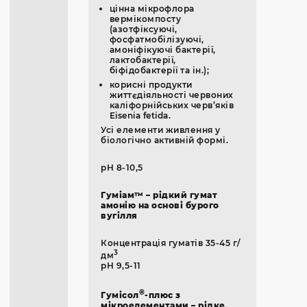
цінна мікрофлора
вермікомпосту
(азотфіксуючі,
фосфатмобілізуючі,
амоніфікуючі бактерії,
лактобактерії,
біфідобактерії та ін.);
корисні продукти
життєдіяльності червоних
каліфорнійських черв’яків
Eisenia fetida.
Усі елементи живлення у
біологічно активній формі.
pH 8-10,5
Гуміам™ – рідкий гумат
амонію на основі бурого
вугілля
Концентрація гуматів 35-45 г/
3
дм
pH 9,5-11
®
Гумісол
-плюс з
мікроелементами – рідке