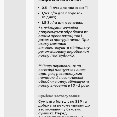
0,5 – 1 л/га для польових**;
1,5-2 л/га для плодово-
ягідних;
1,5-3 л/га для овочевих.
* Насіннєвий матеріал
допускається обробляти як
самим препаратом, так і
разом із протруйником. При
цьому можливо
використовувати мінімальну
рекомендовану виробником
норму протруйника.
** Якщо підживлення по
вегетації планується лише
один раз, рекомендуємо
поєднати 2 позакореневі
обробки в одну, збільшуючи
норму внесення в 1,5 – 2 рази.
Сумісне застосування:
Сумісні з більшістю ЗЗР та
добрив та рекомендовані до
застосування у бакових
сумішах. Перед