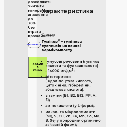
дозволяють
знизити
Характеристика
мінеральне
живлення
до
30%
без
втрати
Склад:
врожайності.
®
Гумікор
– гумінова
10л+10л+1л
суспензія на основі
вермікомпосту
гумусові речовини (гумінові
ДОДАТИ
кислоти та фульвокислоти)
В
3
– 14000 мг/дм
;
КОШИК
фітогормони
(індолілоцтова кислота,
цитокініни, гібереліни,
абсцизова кислота);
вітаміни (B1, B2, B12, PP, A,
E);
амінокислоти (у L-формі;.
макро- та мікроелементи
(Mg, S, Cu, Zn, Fe, Mn, Co, Mo,
B, Se) у природній органічно
зв’язаній формі;