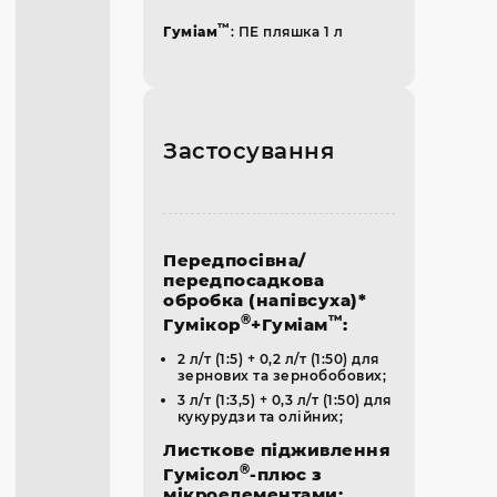
™
Гуміам
: ПЕ пляшка 1 л
Застосування
Передпосівна/
передпосадкова
обробка (напівсуха)*
®
™
Гумікор
+Гуміам
:
2 л/т (1:5) + 0,2 л/т (1:50) для
зернових та зернобобових;
3 л/т (1:3,5) + 0,3 л/т (1:50) для
кукурудзи та олійних;
Листкове підживлення
®
Гумісол
-плюс з
мікроелементами: