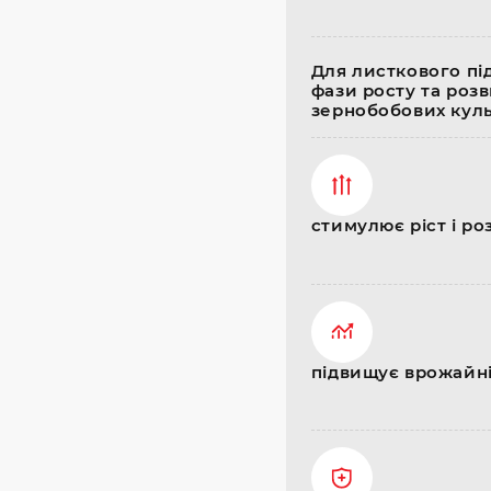
Для листкового пі
фази росту та роз
зернобобових куль
стимулює ріст і р
підвищує врожайніс