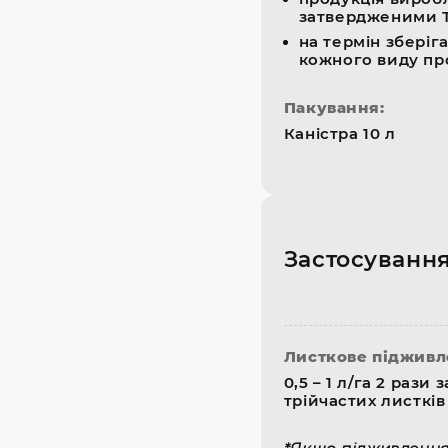
затвердженими Т
на термін зберіг
кожного виду про
Пакування:
Каністра 10 л
Застосуванн
Листкове підживл
0,5 – 1 л/га 2 рази 
трійчастих листків 