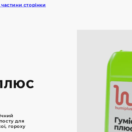
 частини сторінки
ПЛЮС
ічний
посту для
ої, гороху