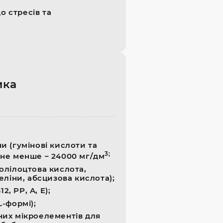
о стресів та
ика
и (гумінові кислоти та
3;
 не менше – 24000 мг/дм
олілоцтова кислота,
реліни, абсцизова кислота);
12, PP, A, E);
L-формі);
них мікроелементів для