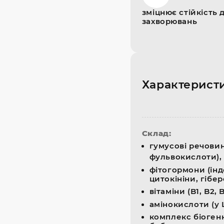
зміцнює стійкість д
захворювань
Характерист
Склад:
гумусові речовин
фульвокислоти),
фітогормони (інд
цитокініни, гібе
вітаміни (B1, B2, B
амінокислоти (у 
комплекс біоген