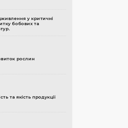
дживлення у критичні
витку бобових та
тур.
озвиток рослин
ть та якість продукції