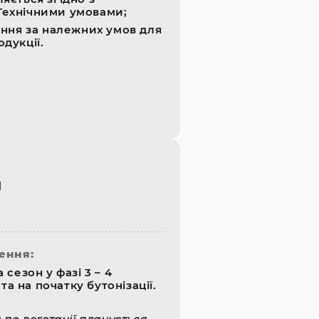
ехнічними умовами;
ання за належних умов для
дукції.
я
ення:
за сезон у фазі 3 – 4
та на початку бутонізації.