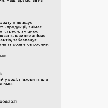
н, маш, арахіс, вігна
арату підвищує
сть продукції, знімає
чні стреси, зміцнює
рювань, швидко знімає
ентів, забезпечує
ня та розвиток рослин.
ма:
:
 у воді, підходить для
онами.
-006:2021