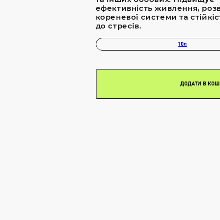
ефективність живлення, роз
кореневої системи та стійкі
до стресів.
10л
ДОДАТИ В КО