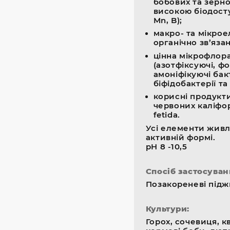
бобових та зерно
високою біодоступ
Mn, B);
макро- та мікро
органічно зв’язан
цінна мікрофлор
(азотфіксуючі, ф
амоніфікуючі бакт
біфідобактерії та і
корисні продукт
червоних каліфор
fetida.
Усі елементи живл
активній формі.
pH 8 -10,5
Спосіб застосуван
Позакореневі підж
Культури:
Горох, сочевиця, кв