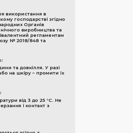
ля використання в
ькому господарстві згідно
народних Органів
анічного виробництва та
вівалентний регламентам
зу № 2018/848 та
:
ини та довкілля. У разі
або на шкіру – промити їх
:
ратури від 3 до 25 °C. Не
ерзання і контакт з
яється згідно з