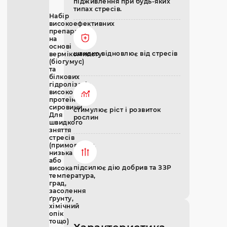
підживлення при будь-яких
типах стресів.
Набір
високоефективних
препаратів
на
основі
швидко відновлює від стресів
вермікомпосту
(біогумус)
та
білкових
гідролізатів
високо-
протеїнової
сировини.
стимулює ріст і розвиток
Для
рослин
швидкого
зняття
стресів
(приморозки,
низька
або
підсилює дію добрив та ЗЗР
висока
температура,
град,
засолення
ґрунту,
хімічний
опік
тощо)