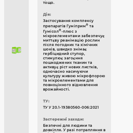
тощо.
Дія:
Застосування комплексу
®
препаратів Гуміприм
та
®
Гумісол
-плюс з
мікроелементами забезпечує
миттєву реанімацію рослин
після погодних та хімічних
шоків, швидко знімає
гербіцидний ступор,
стимулює загоєння
пошкоджених тканин та
активує ріст нових листків,
одночасно насичуючи
культуру живою мікрофлорою
та мікроелементами для
повноцінного відновлення
врожайності.
ТУ:
ТУ У 20.1-19380560-006:2021
Застережні заходи:
Безпечні для людини та
довкілля. У разі потрапляння в