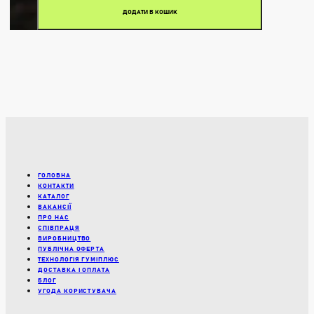
ДОДАТИ В КОШИК
ГОЛОВНА
КОНТАКТИ
КАТАЛОГ
ВАКАНСІЇ
ПРО НАС
СПІВПРАЦЯ
ВИРОБНИЦТВО
ПУБЛІЧНА ОФЕРТА
ТЕХНОЛОГІЯ ГУМІПЛЮС
ДОСТАВКА І ОПЛАТА
БЛОГ
УГОДА КОРИСТУВАЧА