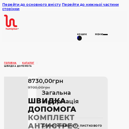
Перейти до основного вмісту
Перейти до нижньої частини
сторінки
Humiplus
КОШИК
МЕНЮ
0
ГОЛОВНА
КАТАЛОГ
ШВИДКА ДОПОМОГА
8730,00
грн
9700,00
грн
Загальна
ШВИДКА
інформація
ДОПОМОГА
КОМПЛЕКТ
АНТИСТРЕС
Для кореневого та листкового