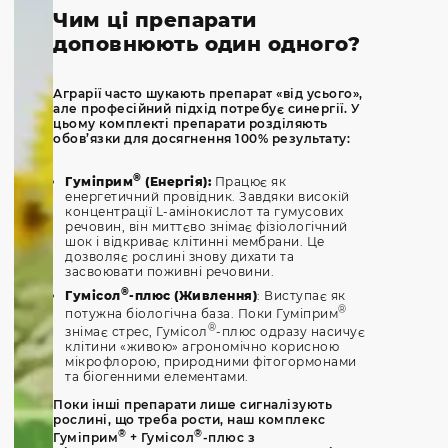
Чим ці препарати
доповнюють один одного?
Аграрії часто шукають препарат «від усього»,
але професійний підхід потребує синергії. У
цьому комплекті препарати розділяють
обов’язки для досягнення 100% результату:
®
Гуміприм
(Енергія):
Працює як
енергетичний провідник. Завдяки високій
концентрації L-амінокислот та гумусових
речовин, він миттєво знімає фізіологічний
шок і відкриває клітинні мембрани. Це
дозволяє рослині знову дихати та
засвоювати поживні речовини.
®
Гумісол
-плюс (Живлення)
: Виступає як
®
потужна біологічна база. Поки Гуміприм
®
знімає стрес, Гумісол
-плюс одразу насичує
клітини «живою» агрономічно корисною
мікрофлорою, природними фітогормонами
та біогенними елементами.
Поки інші препарати лише сигналізують
рослині, що треба рости, наш комплекс
®
®
Гуміприм
+ Гумісол
-плюс з