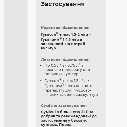
Застосування
Кореневе підживлення:
®
Гумісол
-плюс 1,5-2 л/га +
®
Гуміприм
1-1,5 л/га в
залежності від потреб
культур
Листкове підживлення:
По 0,5 л/га– 0,75 л/га
кожного препарату для
польових культур
®
Гумісол
-плюс 1,5 л/га +
®
Гуміприм
1 л/га кожного
препарату для плодово-
ягідних та овочевих культур.
Сумісне застосування:
Сумісні з більшістю ЗЗР та
добрив та рекомендовані до
застосування у бакових
сумішах. Перед