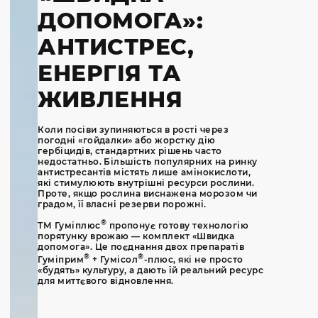
ДОПОМОГА»:
АНТИСТРЕС,
ЕНЕРГІЯ ТА
ЖИВЛЕННЯ
Коли посіви зупиняються в рості через
погодні «гойдалки» або жорстку дію
гербіцидів, стандартних рішень часто
недостатньо. Більшість популярних на ринку
антистресантів містять лише амінокислоти,
які стимулюють внутрішні ресурси рослини.
Проте, якщо рослина виснажена морозом чи
градом, її власні резерви порожні.
®
ТМ Гуміплюс
пропонує готову технологію
порятунку врожаю — комплект «Швидка
допомога». Це поєднання двох препаратів
®
®
Гуміприм
+ Гумісол
-плюс, які не просто
«будять» культуру, а дають їй реальний ресурс
для миттєвого відновлення.