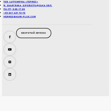
ТОВ «АГРОФІРМА «ГЕРМЕС»
М. ЗНАМ’ЯНКА, КІРОВОГРАДСЬКА ОБЛ.
ПН-ПТ, 8:00-17:00
+38 067 629 78 95
HERMES@HUMI-PLUS.COM
ЗВОРОТНІЙ ЗВʼЯЗОК
Facebook
YouTube
Instagram
LinkedIn