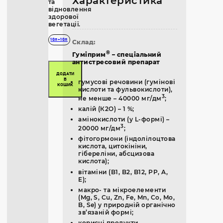
Характеристика
та
відновлення
здорової
вегетації.
10л+10л
Склад:
®
Гуміприм
– спеціальний
антистресовий препарат
ДОДАТИ
В
гумусові речовини (гумінові
КОШИК
кислоти та фульвокислоти),
3
не менше – 40000 мг/дм
;
калій (К2О) – 1 %;
амінокислоти (у L-формі) –
3
20000 мг/дм
;
фітогормони (індолілоцтова
кислота, цитокініни,
гібереліни, абсцизова
кислота);
вітаміни (B1, B2, B12, PP, A,
E);
макро- та мікроелементи
(Mg, S, Cu, Zn, Fe, Mn, Co, Mo,
B, Se) у природній органічно
зв’язаній формі;
корисні продукти