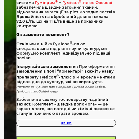
®
®
система
Гуміприм
+
Гумісол
-плюс Овочеві
забезпечила швидке загоєння тканин,
відновлення вегетації та ріст молодих листків.
Врожайність на обробленій ділянці склала
72,0 ц/га, що на 11 ц/га вище за показники
контролю.
Як замовити комплект?
®
Оскільки лінійка Гумісол
-плюс
спеціалізована під різні групи культур, ми
формуємо комплект індивідуально під ваші
посіви.
Інструкція для замовлення:
При оформленні
замовлення в полі “Коментарі” вкажіть назву
®
препарату Гумісол
-плюс з мікроелементами
відповідно до культур, які ви вирощуєте.
Наприклад: Гумісол-плюс Зернові, Гумісол-плюс Бобові,
Гумісол-плюс Олійні тощо.
Забезпечте своєму господарству надійний
захист. Комплект «Швидка допомога» — це
гарантія того, що погодні чи хімічні ризики не
стануть причиною втрати врожаю.
10л+10л