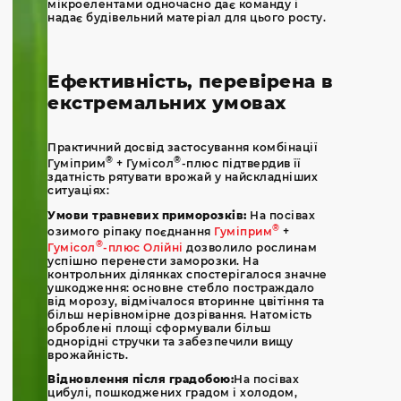
мікроелентами одночасно дає команду і
надає будівельний матеріал для цього росту.
Ефективність, перевірена в
екстремальних умовах
Практичний досвід застосування комбінації
®
®
Гуміприм
+ Гумісол
-плюс підтвердив її
здатність рятувати врожай у найскладніших
ситуаціях:
Умови травневих приморозків:
На посівах
®
озимого ріпаку поєднання
Гуміприм
+
®
Гумісол
-плюс Олійні
дозволило рослинам
успішно перенести заморозки. На
контрольних ділянках спостерігалося значне
ушкодження: основне стебло постраждало
від морозу, відмічалося вторинне цвітіння та
більш нерівномірне дозрівання. Натомість
оброблені площі сформували більш
однорідні стручки та забезпечили вищу
врожайність.
Відновлення після градобою:
На посівах
цибулі, пошкоджених градом і холодом,