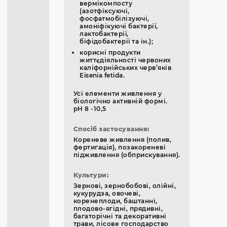
вермікомпосту
(азотфіксуючі,
фосфатмобілізуючі,
амоніфікуючі бактерії,
лактобактерії,
біфідобактерії та ін.);
корисні продукти
життєдіяльності червоних
каліфорнійських черв’яків
Eisenia fetida.
Усі елементи живлення у
біологічно активній формі.
pH 8 -10,5
Спосіб застосування:
Кореневе живлення (полив,
фертигація), позакореневі
підживлення (обприскування).
Культури:
Зернові, зернобобові, олійні,
кукурудза, овочеві,
коренеплоди, баштанні,
плодово-ягідні, прядивні,
багаторічні та декоративні
трави, лісове господарство