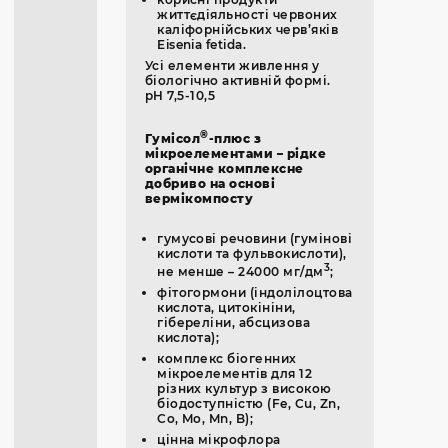
життєдіяльності червоних
каліфорнійських черв’яків
Eisenia fetida.
Усі елементи живлення у
біологічно активній формі.
pH 7,5-10,5
®
Гумісол
-плюс з
мікроелементами – рідке
органічне комплексне
добриво на основі
вермікомпосту
гумусові речовини (гумінові
кислоти та фульвокислоти),
3
не менше – 24000 мг/дм
;
фітогормони (індолілоцтова
кислота, цитокініни,
гібереліни, абсцизова
кислота);
комплекс біогенних
мікроелементів для 12
різних культур з високою
біодоступністю (Fe, Cu, Zn,
Co, Mo, Mn, B);
цінна мікрофлора