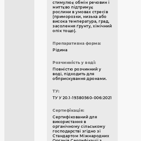
стимулює обмін речовин і
миттєво підтримує
рослини в умовах стресів
(приморозки, низька або
висока температура, град,
засолення ґрунту, хімічний
опік тощо).
Препаративна форма:
Рідина
Розчинність у воді:
Повністю розчинний у
воді, підходить для
обприскування дронами.
ТУ:
ТУ У 20.1-19380560-006:2021
Сертифікація:
Сертифікований для
використання в
органічному сільському
господарстві згідно зі
Стандартом Міжнародних
Органів Сертифікації з