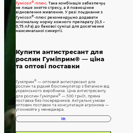
®
Гумісол
-плюс
. Така комбінація забезпечує
не лише зняття стресу, а й повноцінне
відновлення живлення. У разі поєднання з
®
Гумісол
-плюс рекомендуємо додавати
мінімальну норму кожного препарату (0,5 –
0,75 л/га) до бакової суміші для досягнення
максимальної синергії.
Купити антистресант для
рослин Гуміприм® — ціна
та оптові поставки
®
Гуміприм
— оптовий антистресант для
рослин та рідкий біостимулятор з бетаїном від
українського виробника. Ціна антистресанту
®
для рослин Гуміприм
— 500 грн/л, пряма
поставка без посередників. Актуальні умови
оптових поставок та консультація агронома —
уточнюйте у менеджера.
10л