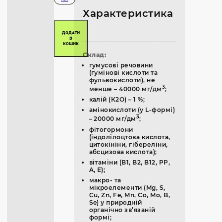
Характеристика
ДОДАТИ
В
КОШИК
Склад:
гумусові речовини
(гумінові кислоти та
фульвокислоти), не
3
менше – 40000 мг/дм
;
калій (К2О) – 1 %;
амінокислоти (у L-формі)
3
– 20000 мг/дм
;
фітогормони
(індолілоцтова кислота,
цитокініни, гібереліни,
абсцизова кислота);
вітаміни (B1, B2, B12, PP,
A, E);
макро- та
мікроелементи (Mg, S,
Cu, Zn, Fe, Mn, Co, Mo, B,
Se) у природній
органічно зв’язаній
формі;