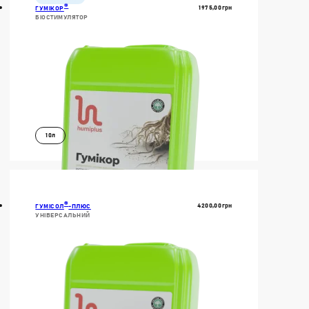
®
1975,00
Грн
ГУМІКОР
БІОСТИМУЛЯТОР
10л
В КОШИК
ДОКЛАДНІШЕ
®
4200,00
Грн
ГУМІСОЛ
-ПЛЮС
УНІВЕРСАЛЬНИЙ