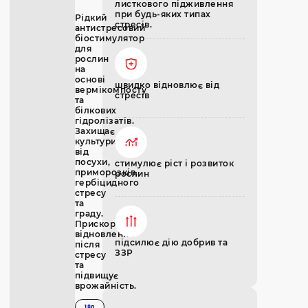
листкового підживлення
при будь-яких типах
Рідкий
стресів.
антистресовий
біостимулятор
для
рослин
на
основі
швидко відновлює від
вермікомпосту
стресів
та
білкових
гідролізатів.
Захищає
культури
від
посухи,
стимулює ріст і розвиток
приморозків,
рослин
гербіцидного
стресу
та
граду.
Прискорює
відновлення
підсилює дію добрив та
після
ЗЗР
стресу
та
підвищує
врожайність.
10л