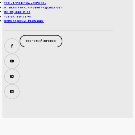
ТОВ «АГРОФІРМА «ГЕРМЕС»
М. ЗНАМ’ЯНКА, КІРОВОГРАДСЬКА ОБЛ.
ПН-ПТ, 8:00-17:00
+38 067 629 78 95
HERMES@HUMI-PLUS.COM
ЗВОРОТНІЙ ЗВʼЯЗОК
Facebook
YouTube
Instagram
LinkedIn