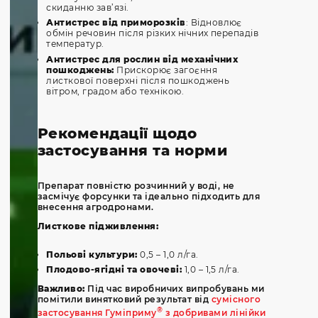
скиданню зав’язі.
Антистрес від приморозків
:
Відновлює
обмін речовин після різких нічних перепадів
температур.
Антистрес для рослин від механічних
пошкоджень:
Прискорює загоєння
листкової поверхні після пошкоджень
вітром, градом або технікою.
Рекомендації щодо
застосування та норми
Препарат повністю розчинний у воді, не
засмічує форсунки та ідеально підходить для
внесення агродронами.
Листкове підживлення:
Польові культури:
0,5 – 1,0 л/га.
Плодово-ягідні та овочеві:
1,0 – 1,5 л/га.
Важливо:
Під час виробничих випробувань ми
помітили винятковий результат від
сумісного
®
застосування Гуміприму
з добривами лінійки