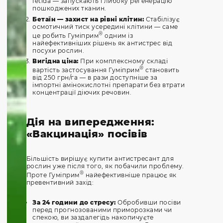
fetida — запускають глибоку регенерацію
пошкоджених тканин.
Бетаїн — захист на рівні клітин:
Стабілізує
осмотичний тиск усередині клітини — саме
®
це робить Гуміприм
одним із
найефективніших рішень як антистрес від
посухи рослин.
Вигідна ціна:
При комплексному складі
®
вартість застосування Гуміприм
становить
від 250 грн/га — в рази доступніше за
імпортні амінокислотні препарати без втрати
концентрації діючих речовин.
Дія на випередження:
«Вакцинація» посівів
Більшість вирішує купити антистресант для
рослин уже після того, як побачили проблему.
®
Проте Гуміприм
найефективніше працює як
превентивний захід:
За 24 години до стресу:
Обробивши посіви
перед прогнозованими приморозками чи
спекою, ви заздалегідь накопичуєте