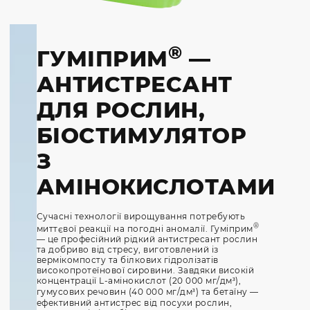
®
ГУМІПРИМ
—
АНТИСТРЕСАНТ
ДЛЯ РОСЛИН,
БІОСТИМУЛЯТОР
З
АМІНОКИСЛОТАМИ
Сучасні технології вирощування потребують
®
миттєвої реакції на погодні аномалії. Гуміприм
— це професійний рідкий антистресант рослин
та добриво від стресу, виготовлений із
вермікомпосту та білкових гідролізатів
високопротеїнової сировини. Завдяки високій
концентрації L-амінокислот (20 000 мг/дм³),
гумусових речовин (40 000 мг/дм³) та бетаїну —
ефективний антистрес від посухи рослин,