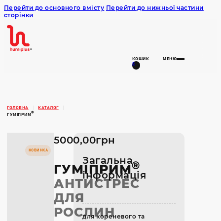
Перейти до основного вмісту
Перейти до нижньої частини
сторінки
Humiplus
КОШИК
МЕНЮ
0
ГОЛОВНА
КАТАЛОГ
®
ГУМІПРИМ
5000,00
грн
НОВИНКА
Загальна
®
ГУМІПРИМ
інформація
АНТИСТРЕС
ДЛЯ
РОСЛИН
для кореневого та