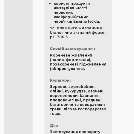
корисні продукти
життєдіяльності
червоних
каліфорнійських
черв’яків Eisenia fetida.
Усі елементи живлення у
біологічно активній формі.
pH 7-10,5
Спосіб застосування:
Кореневе живлення
(полив, фертигація),
позакореневі підживлення
(обприскування).
Культури:
Зернові, зернобобові,
олійні, кукурудза, овочеві,
коренеплоди, баштанні,
плодово-ягідні, прядивні,
багаторічні та декоративні
трави, лісове господарство
тощо.
Дія:
Застосування препарату