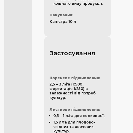
кожного виду продукції.
Пакування:
Каністра 10 л
Застосування
Кореневе підживлення:
2,5 – 3 л/га (1:500,
фертигація 1:250) в
залежності від потреб
культур.
Листкове підживлення:
0,5 – 1 л/га для польових*;
1,5 л/га для плодово-
ягідних та овочевих
культур.