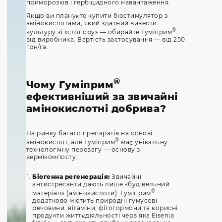
приморозків і гербіцидного навантаження.
Якщо ви плануєте купити біостимулятор з
амінокислотами, який здатний вивести
®
культуру зі «стопору» — обирайте Гуміприм
від виробника. Вартість застосування — від 250
грн/га.
®
Чому Гуміприм
ефективніший за звичайні
амінокислотні добрива?
На ринку багато препаратів на основі
®
амінокислот, але Гуміприм
має унікальну
технологічну перевагу — основу з
вермікомпосту.
Біогенна регенерація:
Звичайні
антистресанти дають лише «будівельний
®
матеріал» (амінокислоти). Гуміприм
додатково містить природні гумусові
речовини, вітаміни, фітогормони та корисні
продукти життєдіяльності черв’яка Eisenia