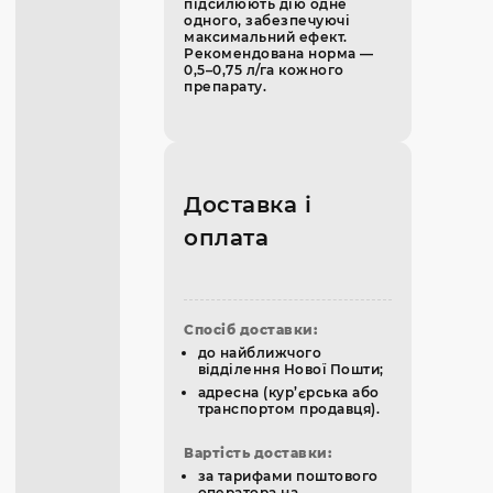
підсилюють дію одне
одного, забезпечуючі
максимальний ефект.
Рекомендована норма —
0,5–0,75 л/га кожного
препарату.
Доставка і
оплата
Спосіб доставки:
до найближчого
відділення Нової Пошти;
адресна (кур’єрська або
транспортом продавця).
Вартість доставки:
за тарифами поштового
оператора на