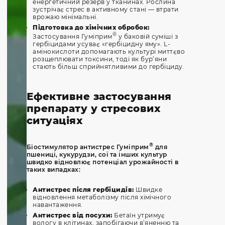
енергетичний резерв у тканинах. Рослина
зустрічає стрес в активному стані — втрати
врожаю мінімальні.
Підготовка до хімічних обробок:
®
Застосування Гуміприм
у баковій суміші з
гербіцидами усуває «гербіцидну яму». L-
амінокислоти допомагають культурі миттєво
розщеплювати токсини, тоді як бур’яни
стають більш сприйнятливими до гербіциду.
Ефективне застосування
препарату у стресових
ситуаціях
®
Біостимулятор антистрес Гуміприм
для
пшениці, кукурудзи, сої та інших культур
швидко відновлює потенціал урожайності в
таких випадках:
Антистрес після гербіцидів:
Швидке
відновлення метаболізму після хімічного
навантаження.
Антистрес від посухи:
Бетаїн утримує
вологу в клітинах, запобігаючи в’яненню та