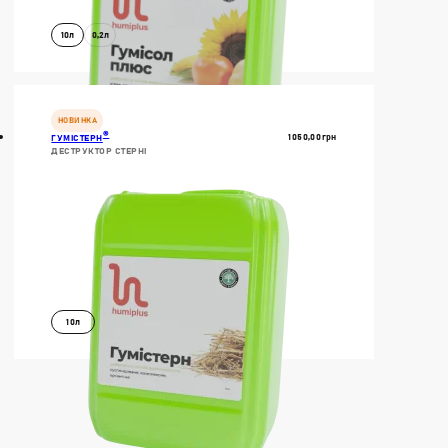
10л
0,2л
В КОШИК
ДОКЛАДНІШЕ
НОВИНКА
®
1050,00
Грн
ГУМІСТЕРН
ДЕСТРУКТОР СТЕРНІ
10л
В КОШИК
ДОКЛАДНІШЕ