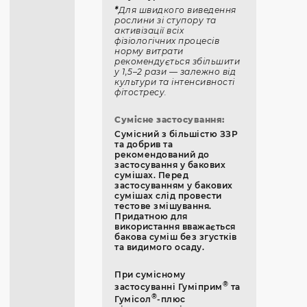
*
Для швидкого виведення
рослини зі ступору та
активізації всіх
фізіологічних процесів
норму витрати
рекомендується збільшити
у 1,5–2 рази — залежно від
культури та інтенсивності
фітостресу.
Сумісне застосування:
Сумісний з більшістю ЗЗР
та добрив та
рекомендований до
застосування у бакових
сумішах. Перед
застосуванням у бакових
сумішах слід провести
тестове змішування.
Придатною для
використання вважається
бакова суміш без згустків
та видимого осаду.
При сумісному
®
застосуванні Гуміприм
та
®
Гумісол
-плюс