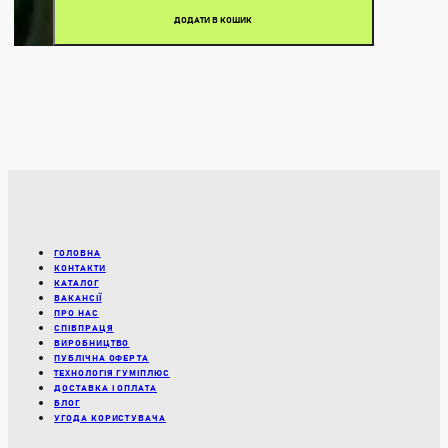
ДОДАТИ В КОШИК
ГОЛОВНА
КОНТАКТИ
КАТАЛОГ
ВАКАНСІЇ
ПРО НАС
СПІВПРАЦЯ
ВИРОБНИЦТВО
ПУБЛІЧНА ОФЕРТА
ТЕХНОЛОГІЯ ГУМІПЛЮС
ДОСТАВКА І ОПЛАТА
БЛОГ
УГОДА КОРИСТУВАЧА