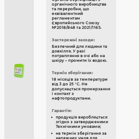
органічного виробництва
та переробки, що
еквівалентний
регламентам
Європейського Союзу
№2018/848 та 2021/1165.
Застережні заходи:
Безпечний для людини та
довкілля. У разі
потрапляння в очі або на
шкіру – промити їх водою.
Термін зберігання:
18 місяців за температури
від 3 до 25 °C. Не
допускається промерзання
і контакт з
нафтопродуктами.
Гарантія:
продукція виробляється
згідно з затвердженими
Технічними умовами;
на термін зберігання за
належних умов для