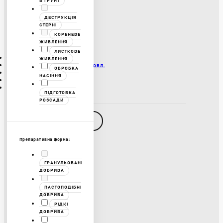
В ҐРУНТ
ВИРОБНИЦТВО
ПУБЛІЧНА ОФЕРТА
ТЕХНОЛОГІЯ ГУМІПЛЮС
ДЕСТРУКЦІЯ
ДОСТАВКА І ОПЛАТА
СТЕРНІ
БЛОГ
КОРЕНЕВЕ
УГОДА КОРИСТУВАЧА
ЖИВЛЕННЯ
ЛИСТКОВЕ
ТОВ «АГРОФІРМА «ГЕРМЕС»
ЖИВЛЕННЯ
М. ЗНАМ’ЯНКА, КІРОВОГРАДСЬКА ОБЛ.
ОБРОБКА
ПН-ПТ, 8:00-17:00
НАСІННЯ
+38 067 629 78 95
HERMES@HUMI-PLUS.COM
ПІДГОТОВКА
РОЗСАДИ
ЗВОРОТНІЙ ЗВʼЯЗОК
Facebook
Препаративна форма:
YouTube
ГРАНУЛЬОВАНІ
ДОБРИВА
Instagram
ПАСТОПОДІБНІ
ДОБРИВА
РІДКІ
LinkedIn
ДОБРИВА