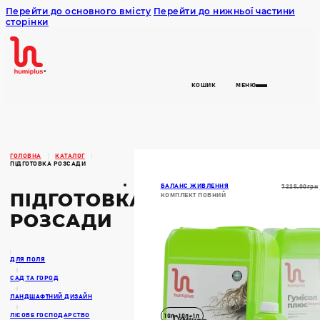
Перейти до основного вмісту
Перейти до нижньої частини
сторінки
Humiplus
КОШИК
МЕНЮ
ГОЛОВНА
КАТАЛОГ
ПІДГОТОВКА РОЗСАДИ
БАЛАНС ЖИВЛЕННЯ
7225,00
Грн
ПІДГОТОВКА
КОМПЛЕКТ ПОВНИЙ
РОЗСАДИ
ДЛЯ ПОЛЯ
САД ТА ГОРОД
ЛАНДШАФТНИЙ ДИЗАЙН
ЛІСОВЕ ГОСПОДАРСТВО
10л+10л+1л