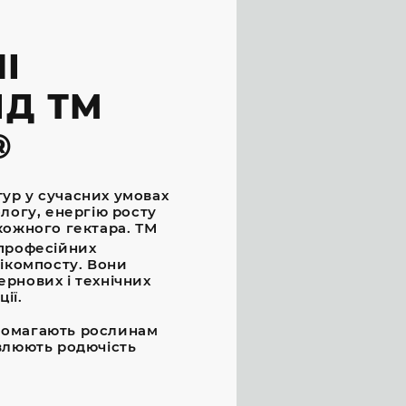
І
ІД ТМ
®
ур у сучасних умовах
ологу, енергію росту
кожного гектара. ТМ
 професійних
мікомпосту. Вони
рнових і технічних
ії.
омагають рослинам
овлюють родючість