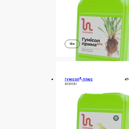
10л
В КОШИК
ДОКЛАДН
®
47
ГУМІСОЛ
-ПЛЮС
БОБОВІ