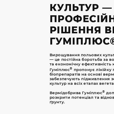
КУЛЬТУР —
ПРОФЕСІЙН
РІШЕННЯ В
ГУМІПЛЮС
Вирощування польових культ
— це постійна боротьба за в
та економічну ефективність 
®
Гуміплюс
пропонує лінійку
біопрепаратів на основі вер
забезпечують підживлення зе
культур на всіх етапах вегетац
®
Вермідобрива Гуміплюс
доп
розкрити потенціал та відн
ґрунту.