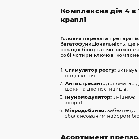
Комплексна дія 4 в 
краплі
Головна перевага препараті
багатофункціональність. Це 
складні біоорганічні компле
собі чотири ключові компоне
Стимулятор росту:
активує 
поділ клітин.
Антистресант:
допомагає д
шоки та дію пестицидів.
Імуномодулятор:
зміцнює п
хвороб.
Мікродобриво:
забезпечує 
збалансованим набором біо
Асортимент препар