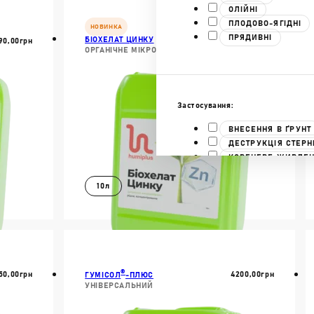
ІШЕ
ДОКЛАДНІШЕ
ОЛІЙНІ
ПЛОДОВО-ЯГІДНІ
НОВИНКА
ПРЯДИВНІ
БІОХЕЛАТ ЦИНКУ
90,00
Грн
2790,00
Грн
ОРГАНІЧНЕ МІКРОДОБРИВО
Застосування:
ВНЕСЕННЯ В ҐРУНТ
ДЕСТРУКЦІЯ СТЕРН
КОРЕНЕВЕ ЖИВЛЕ
ЛИСТКОВЕ ЖИВЛЕ
ОБРОБКА НАСІННЯ
10л
ПІДГОТОВКА РОЗСА
В КОШИК
ІШЕ
ДОКЛАДНІШЕ
Препаративна форма:
®
50,00
Грн
4200,00
Грн
ГУМІСОЛ
-ПЛЮС
УНІВЕРСАЛЬНИЙ
ГРАНУЛЬОВАНІ ДО
ПАСТОПОДІБНІ ДОБ