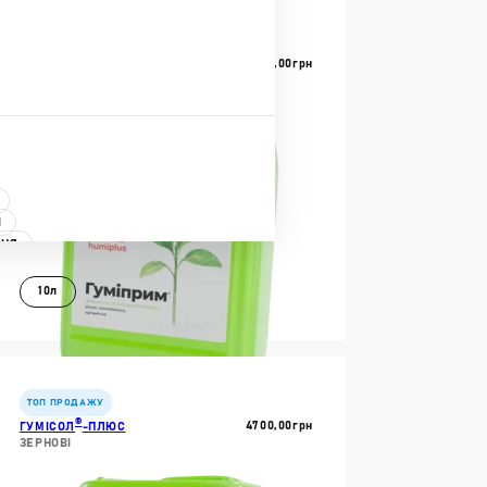
ДОКЛАДНІШЕ
НОВИНКА
®
5000,00
Грн
ГУМІПРИМ
АНТИСТРЕС ДЛЯ РОСЛИН
І
ННЯ
ННЯ
10л
ДИ
В КОШИК
ДОКЛАДНІШЕ
ТОП ПРОДАЖУ
®
4700,00
Грн
ГУМІСОЛ
-ПЛЮС
ЗЕРНОВІ
БРИВА
РИВА