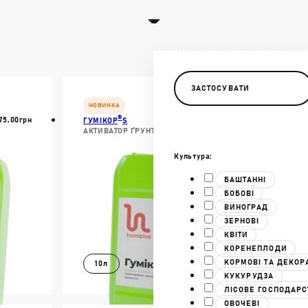
ЗАСТОСУВАТИ
НОВИНКА
®
75,00
Грн
940,00
Грн
ГУМІКОР
S
АКТИВАТОР ҐРУНТУ
Культура:
БАШТАННІ
БОБОВІ
ВИНОГРАД
ЗЕРНОВІ
КВІТИ
КОРЕНЕПЛОДИ
КОРМОВІ ТА ДЕКОР
10л
КУКУРУДЗА
ЛІСОВЕ ГОСПОДАРС
В КОШИК
ОВОЧЕВІ