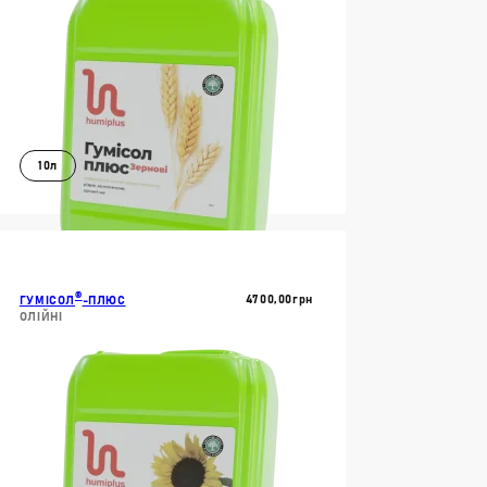
БРИВА
ИВА
10л
ОВОЇ МІКРОФЛОРИ
В КОШИК
ДОКЛАДНІШЕ
ТУ
®
4700,00
Грн
ГУМІСОЛ
-ПЛЮС
ОЛІЙНІ