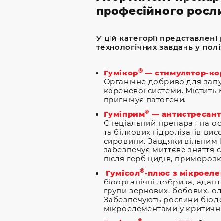
професійного росл
У цій категорії представлені
технологічних завдань у полі
®
Гумікор
— стимулятор-ко
Органічне добриво для запу
кореневої системи. Містить 
пригнічує патогени.
®
Гуміприм
— антистресант
Спеціальний препарат на о
та білкових гідролізатів ви
сировини. Завдяки вільним 
забезпечує миттєве зняття с
після гербіцидів, приморозк
®
Гумісол
-плюс з мікроел
біоорганічні добрива, адапт
групи зернових, бобових, олі
Забезпечують рослини біо
мікроелементами у критичні
®