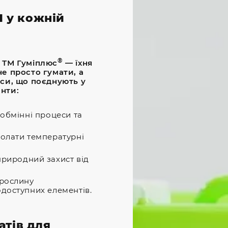
1 у кожній
®
в ТМ Гуміплюс
— їхня
не просто гумати, а
кси, що поєднують у
нти:
обмінні процеси та
олати температурні
риродний захист від
рослину
доступних елементів.
атів для