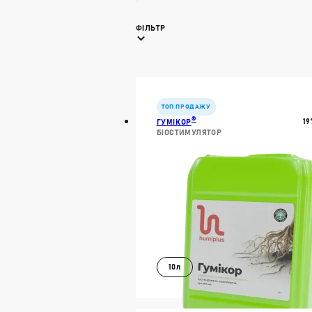
ФІЛЬТР
ТОП ПРОДАЖУ
®
19
ГУМІКОР
БІОСТИМУЛЯТОР
10л
В КОШИК