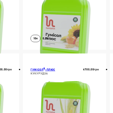
РІДКІ ДОБРИВА
СУСПЕНДОВАНІ ДО
ТАБЛЕТОВАНІ ДОБР
Властвості:
10л
0,2л
АКТИВАТОРИ ҐРУНТ
АНТИСТРЕСАНТИ
В КОШИК
БІОДОБРИВА
ІШЕ
ДОКЛАДНІШЕ
МІКРОДОБРИВА
СТИМУЛЯТОРИ РОС
®
00,00
Грн
4700,00
Грн
ГУМІСОЛ
-ПЛЮС
КУКУРУДЗА
Пошук: