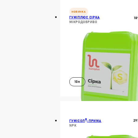
ДОКЛАДН
НОВИНКА
ГУМІПЛЮС СІРКА
18
МІКРОДОБРИВО
10л
В КОШИК
ДОКЛАДН
®
29
ГУМІСОЛ
-ПРИМА
NPK