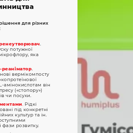
инництва
 рішення для різних
:
ренеутворювач
.
ску потужної
мікрофлору, яка
-реаніматор
.
снові вермікомпосту
сокопротеїнової
L-амінокислотам він
тресу («стопору»)
ів чи посухи.
ементами
.
Рідкі
овані під конкретні
йних культур та ін.
доступними
 фази розвитку.