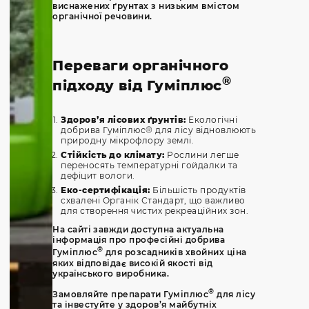
виснажених ґрунтах з низьким вмістом
органічної речовини.
Переваги органічного
®
підходу від Гуміплюс
Здоров’я лісових ґрунтів:
Екологічні
добрива Гуміплюс® для лісу відновлюють
природну мікрофлору землі.
Стійкість до клімату:
Рослини легше
переносять температурні гойдалки та
дефіцит вологи.
Еко-сертифікація:
Більшість продуктів
схвалені Органік Стандарт, що важливо
для створення чистих рекреаційних зон.
На сайті завжди доступна актуальна
інформація про професійні добрива
®
Гуміплюс
для розсадників хвойних ціна
яких відповідає високій якості від
українського виробника.
®
Замовляйте препарати Гуміплюс
для лісу
та інвестуйте у здоров’я майбутніх