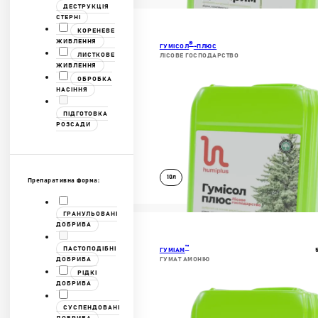
ДЕСТРУКЦІЯ
ДОКЛАДНІШЕ
СТЕРНІ
КОРЕНЕВЕ
В КОШИК
ЖИВЛЕННЯ
®
ГУМІСОЛ
-ПЛЮС
ЛИСТКОВЕ
ЛІСОВЕ ГОСПОДАРСТВО
ЖИВЛЕННЯ
ОБРОБКА
НАСІННЯ
ПІДГОТОВКА
РОЗСАДИ
10л
Препаративна форма:
ГРАНУЛЬОВАНІ
ДОКЛАДНІШЕ
ДОБРИВА
В КОШИК
™
ПАСТОПОДІБНІ
ГУМІАМ
ДОБРИВА
ГУМАТ АМОНІЮ
РІДКІ
ДОБРИВА
СУСПЕНДОВАНІ