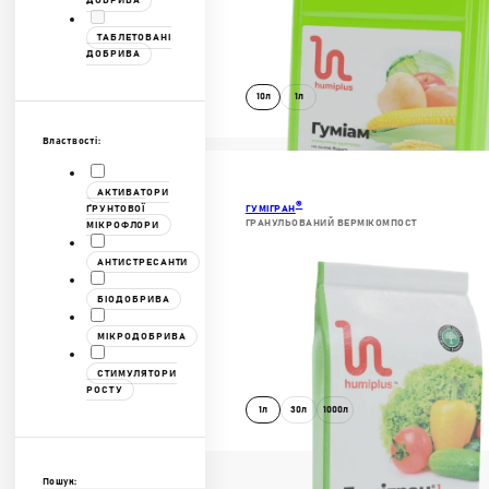
ДОБРИВА
ТАБЛЕТОВАНІ
ДОБРИВА
10л
1л
Властвості:
ДОКЛАДНІШЕ
В КОШИК
АКТИВАТОРИ
®
ҐРУНТОВОЇ
ГУМІГРАН
ГРАНУЛЬОВАНИЙ ВЕРМІКОМПОСТ
МІКРОФЛОРИ
АНТИСТРЕСАНТИ
БІОДОБРИВА
МІКРОДОБРИВА
СТИМУЛЯТОРИ
РОСТУ
1л
30л
1000л
ДОКЛАДНІШЕ
Пошук: