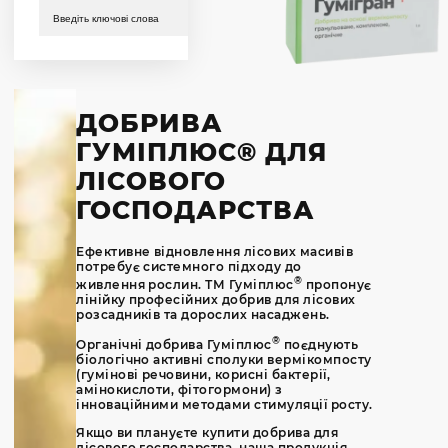
В КОШИК
ДОБРИВА
ГУМІПЛЮС® ДЛЯ
ЛІСОВОГО
ГОСПОДАРСТВА
Ефективне відновлення лісових масивів
потребує системного підходу до
®
живлення рослин. ТМ Гуміплюс
пропонує
лінійку професійних добрив для лісових
розсадників та дорослих насаджень.
®
Органічні добрива Гуміплюс
поєднують
біологічно активні сполуки вермікомпосту
(гумінові речовини, корисні бактерії,
амінокислоти, фітогормони) з
інноваційними методами стимуляції росту.
Якщо ви плануєте купити добрива для
лісового господарства, наша продукція