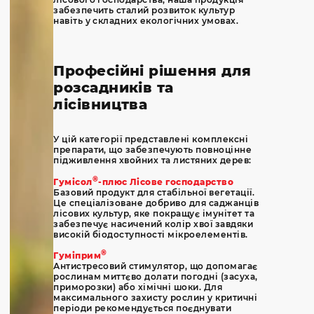
забезпечить сталий розвиток культур
навіть у складних екологічних умовах.
Професійні рішення для
розсадників та
лісівництва
У цій категорії представлені комплексні
препарати, що забезпечують повноцінне
підживлення хвойних та листяних дерев:
®
Гумісол
-плюс Лісове господарство
Базовий продукт для стабільної вегетації.
Це спеціалізоване добриво для саджанців
лісових культур, яке покращує імунітет та
забезпечує насичений колір хвої завдяки
високій біодоступності мікроелементів.
®
Гуміприм
Антистресовий стимулятор, що допомагає
рослинам миттєво долати погодні (засуха,
приморозки) або хімічні шоки. Для
максимального захисту рослин у критичні
періоди рекомендується поєднувати