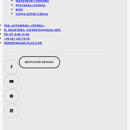
ТЕХНОЛОГІЯ ГУМІПЛЮС
ДОСТАВКА І ОПЛАТА
БЛОГ
УГОДА КОРИСТУВАЧА
ТОВ «АГРОФІРМА «ГЕРМЕС»
М. ЗНАМ’ЯНКА, КІРОВОГРАДСЬКА ОБЛ.
ПН-ПТ, 8:00-17:00
+38 067 629 78 95
HERMES@HUMI-PLUS.COM
ЗВОРОТНІЙ ЗВʼЯЗОК
Facebook
YouTube
Instagram
LinkedIn