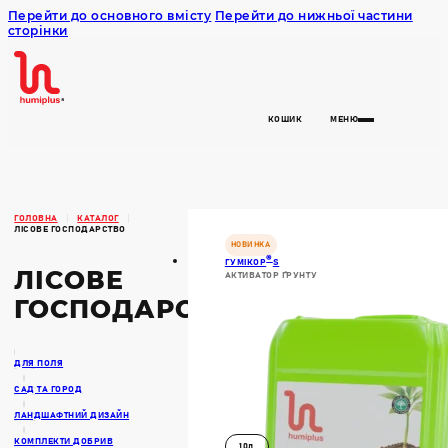
Перейти до основного вмісту
Перейти до нижньої частини
сторінки
Humiplus
КОШИК
МЕНЮ
ГОЛОВНА
КАТАЛОГ
ЛІСОВЕ ГОСПОДАРСТВО
НОВИНКА
®
ГУМІКОР
S
ЛІСОВЕ
АКТИВАТОР ҐРУНТУ
ГОСПОДАРСТВО
ДЛЯ ПОЛЯ
САД ТА ГОРОД
ЛАНДШАФТНИЙ ДИЗАЙН
КОМПЛЕКТИ ДОБРИВ
10л