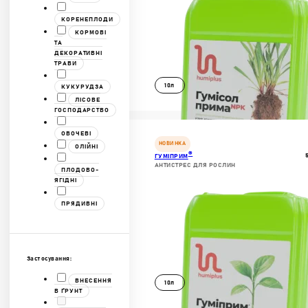
КОРЕНЕПЛОДИ
КОРМОВІ
ТА
ДЕКОРАТИВНІ
ТРАВИ
10л
КУКУРУДЗА
ЛІСОВЕ
ГОСПОДАРСТВО
ДОКЛАДНІШЕ
ОВОЧЕВІ
В КОШИК
НОВИНКА
ОЛІЙНІ
®
ГУМІПРИМ
АНТИСТРЕС ДЛЯ РОСЛИН
ПЛОДОВО-
ЯГІДНІ
ПРЯДИВНІ
Застосування:
ВНЕСЕННЯ
10л
В ҐРУНТ