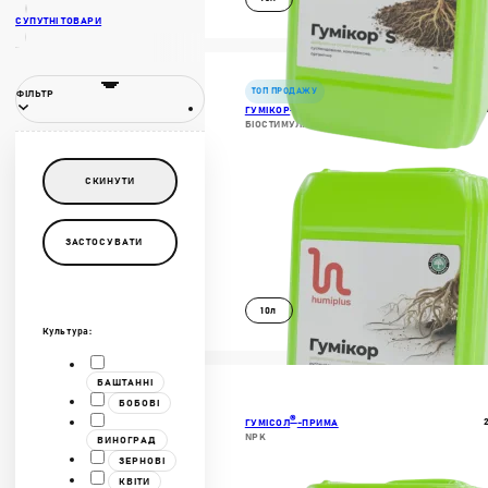
СУПУТНІ ТОВАРИ
ДОКЛАДНІШЕ
В КОШИК
ТОП ПРОДАЖУ
ФІЛЬТР
®
ГУМІКОР
БІОСТИМУЛЯТОР
СКИНУТИ
ЗАСТОСУВАТИ
10л
Культура:
ДОКЛАДНІШЕ
БАШТАННІ
БОБОВІ
В КОШИК
®
ГУМІСОЛ
-ПРИМА
NPK
ВИНОГРАД
ЗЕРНОВІ
КВІТИ