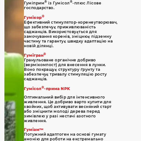
®
®
Гуміприм
із Гумісол
-плюс Лісове
господарство.
®
Гумікор
Ефективний стимулятор-коренеутворювач,
що забезпечує приживлюваність
саджанців. Використовується для
замочування коренів, зміцнює підземну
частину та гарантує швидку адаптацію на
новій ділянці.
®
Гумігран
Гранульоване органічне добриво
(вермікомпост) для внесення в лунки.
Воно покращує структуру ґрунту та
забезпечує тривалу стимуляцію росту
саджанців.
®
Гумісол
-прима NPK
Оптимальний вибір для інтенсивного
живлення. Це добриво варто купити для
хвойних, щоб активувати весняний старт
або зміцнити молоді дерева перед
зимівлею у разі нестачі азотного
живлення.
Гуміам™
Потужний адаптоген на основі гумату
амонію для роботи на екстремально