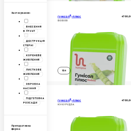
ДОКЛАДНІШЕ
В КОШИК
Застосування:
®
4700,0
ГУМІСОЛ
-ПЛЮС
БОБОВІ
ВНЕСЕННЯ
В ҐРУНТ
ДЕСТРУКЦІЯ
СТЕРНІ
КОРЕНЕВЕ
ЖИВЛЕННЯ
ЛИСТКОВЕ
10л
ЖИВЛЕННЯ
ОБРОБКА
ДОКЛАДНІШЕ
НАСІННЯ
В КОШИК
ПІДГОТОВКА
®
4700,0
ГУМІСОЛ
-ПЛЮС
РОЗСАДИ
КУКУРУДЗА
Препаративна
форма: