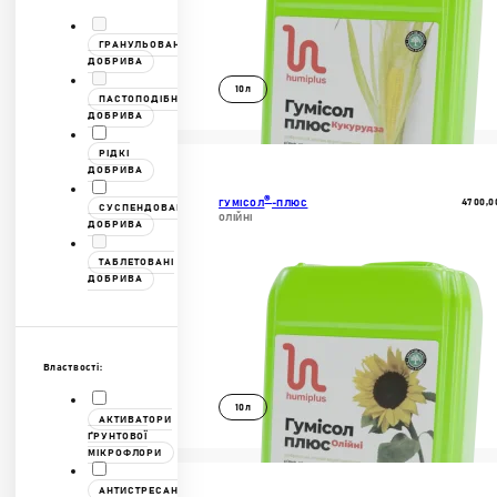
ГРАНУЛЬОВАНІ
ДОБРИВА
10л
ПАСТОПОДІБНІ
ДОБРИВА
ДОКЛАДНІШЕ
РІДКІ
ДОБРИВА
В КОШИК
®
4700,0
ГУМІСОЛ
-ПЛЮС
СУСПЕНДОВАНІ
ОЛІЙНІ
ДОБРИВА
ТАБЛЕТОВАНІ
ДОБРИВА
Властвості:
10л
АКТИВАТОРИ
ҐРУНТОВОЇ
МІКРОФЛОРИ
ДОКЛАДНІШЕ
АНТИСТРЕСАНТИ