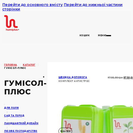
Перейти до основного вмісту
Перейти до нижньої частини
сторінки
Humiplus
КОШИК
МЕНЮ
ГОЛОВНА
КАТАЛОГ
ГУМІСОЛ-ПЛЮС
ШВИДКА ДОПОМОГА
Оригін
9700,00
Грн
8730,0
ГУМІСОЛ-
КОМПЛЕКТ АНТИСТРЕС
Ціна:
9700,0
ПЛЮС
ДЛЯ ПОЛЯ
САД ТА ГОРОД
ЛАНДШАФТНИЙ ДИЗАЙН
ЛІСОВЕ ГОСПОДАРСТВО
10л+10л