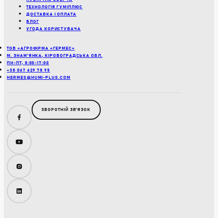
ТЕХНОЛОГІЯ ГУМІПЛЮС
ДОСТАВКА І ОПЛАТА
БЛОГ
УГОДА КОРИСТУВАЧА
ТОВ «АГРОФІРМА «ГЕРМЕС»
М. ЗНАМ’ЯНКА, КІРОВОГРАДСЬКА ОБЛ.
ПН-ПТ, 8:00-17:00
+38 067 629 78 95
HERMES@HUMI-PLUS.COM
ЗВОРОТНІЙ ЗВʼЯЗОК
Facebook
YouTube
Instagram
LinkedIn