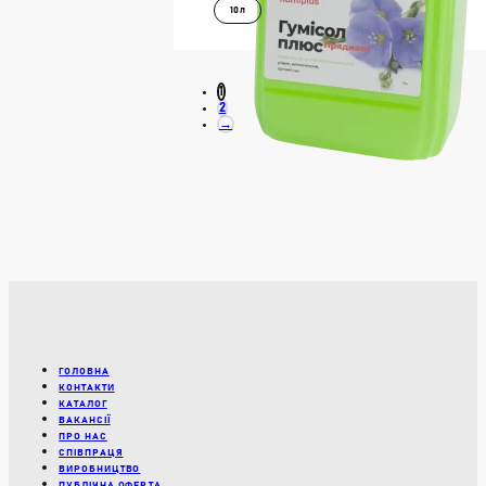
10л
ДОКЛАДНІШЕ
1
В КОШИК
2
→
ГОЛОВНА
КОНТАКТИ
КАТАЛОГ
ВАКАНСІЇ
ПРО НАС
СПІВПРАЦЯ
ВИРОБНИЦТВО
ПУБЛІЧНА ОФЕРТА