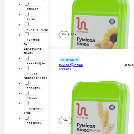
ЗЕРНОВІ
КВІТИ
КОРЕНЕПЛОДИ
10л
0,2л
КОРМОВІ
ТА
ДЕКОРАТИВНІ
ДОКЛАДНІШЕ
ТРАВИ
В КОШИК
ТОП ПРОДАЖУ
КУКУРУДЗА
®
4700,0
ГУМІСОЛ
-ПЛЮС
ЗЕРНОВІ
ЛІСОВЕ
ГОСПОДАРСТВО
ОВОЧЕВІ
ОЛІЙНІ
ПЛОДОВО-
ЯГІДНІ
10л
ПРЯДИВНІ