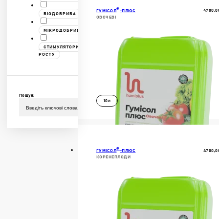
В КОШИК
®
4700,0
ГУМІСОЛ
-ПЛЮС
БІОДОБРИВА
ОВОЧЕВІ
МІКРОДОБРИВА
СТИМУЛЯТОРИ
РОСТУ
Пошук:
10л
ДОКЛАДНІШЕ
В КОШИК
®
4700,0
ГУМІСОЛ
-ПЛЮС
КОРЕНЕПЛОДИ