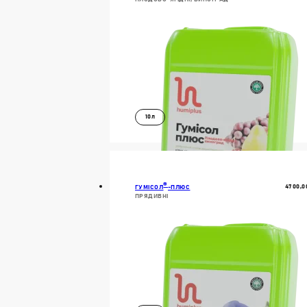
10л
ДОКЛАДНІШЕ
В КОШИК
®
4700,0
ГУМІСОЛ
-ПЛЮС
ПРЯДИВНІ