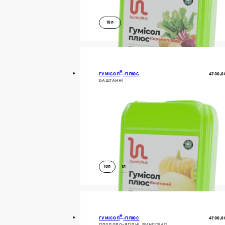
10л
ДОКЛАДНІШЕ
В КОШИК
®
4700,0
ГУМІСОЛ
-ПЛЮС
БАШТАННІ
10л
1л
ДОКЛАДНІШЕ
В КОШИК
®
4700,0
ГУМІСОЛ
-ПЛЮС
ПЛОДОВО-ЯГІДНІ, ВИНОГРАД